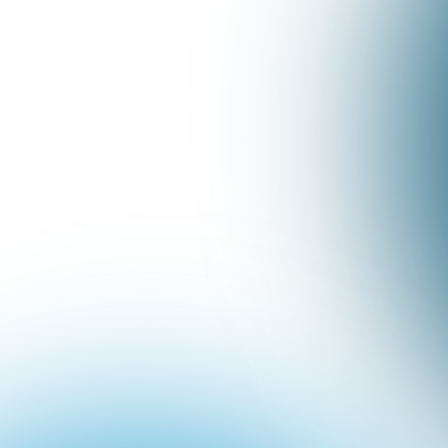
Masterclass:
Descubra O
Que O Seu Público Mais
Pesquisa No Google
De:
R$ 197,00
Por: R$ 0,00
Aqui você vai aprender a usar uma das
ferramentas mais utilizadas por profissionais
do marketing como copywriters,
estrategistas, social mídias e todos que