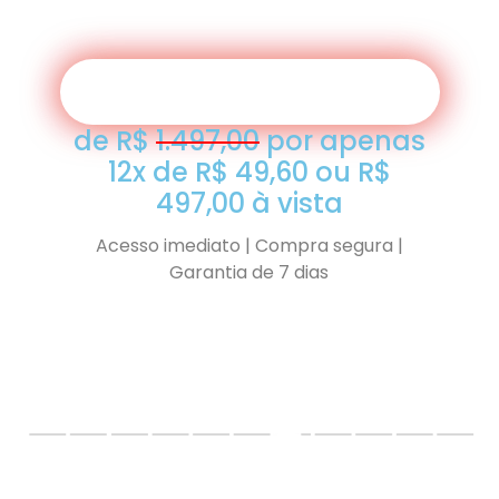
esultados sustentáveis por longo prazo;
O INSTA TURBINADO É PRA MIM
de R$
1.497,00
por apenas
12x de R$ 49,60 ou R$
497,00 à vista
Acesso imediato | Compra segura |
Garantia de 7 dias
E como se o Insta Turbinado já