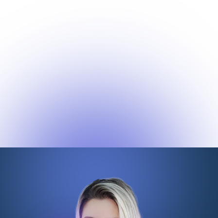
TURBINADO!
Mas caso você decida não continuar,
entre em contato pelo e-mail para
solicitar o seu reembolso, dentro do
prazo de 7 dias e assim, você terá 100%
do seu dinheiro devolvido sem
burocracia.