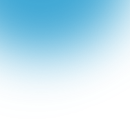
passo a passo de
como subir anúncios
avançados e mais
específicos na
plataforma do META e
ainda, como fazer uma
boa análise dos dados
coletados.