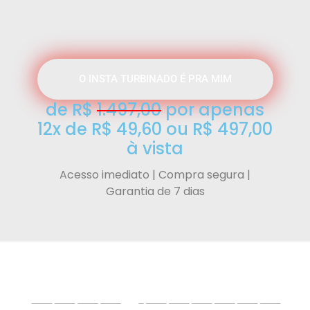
E não é para quem deseja ter
apenas um Instagram
pessoal
O INSTA TURBINADO É PRA MIM
de R$
1.497,00
por apenas
12x de R$ 49,60 ou R$ 497,00
à vista
Acesso imediato | Compra segura |
Garantia de 7 dias