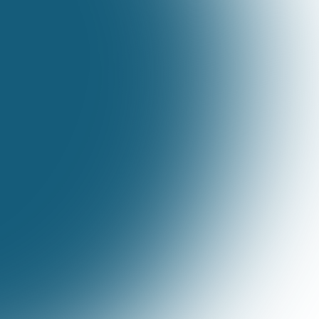
gestor de tráfego;
Resultado:
1 seguidor (com muito custo) por mês e
olhe lá;
Não consegue audiência;
Não consegue vender;
Se frustra porque não tem retorno;
Posta muito e vende pouco;
Não sabe para onde está indo;
Não tem resultados e já pensou em desistir;
INSTA TURBINADO
A importância dos anúncios: Por que
impulsionar?;