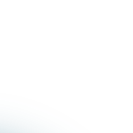
negócio de SUCESSO.
E é por isso que aqui
você não vai ser mais
um apertador de
botões. Você vai
aprender: métricas,
como analisar dados e
como usar esses dados
para melhorar ainda
mais os anúncios e o
seu negócio.
O Insta Turbinado é único no