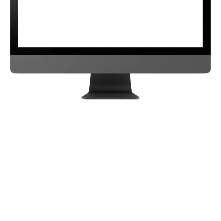
Conheça o Insta Turbinado por
dentro:
No Insta Turbinado
você tem tudo o que precisa
saber para:
Crescer os seus seguidores
Receber mais mensagens de clientes
Direcionar contatos para sites
E vender muito!