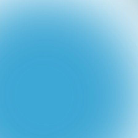
trabalham no digital, para entender o que a
sua AUDIÊNCIA está pesquisando. E o melhor,
uma ferramenta gratuita, que você pode usar
para criar conteúdos que vendem para o seu
público.
Masterclass:
Anúncios
Avançados
De:
R$ 397,00
Por: R$ 0,00
Como usar o famoso
BUSINESS SUITE? Aqui
você vai aprender um