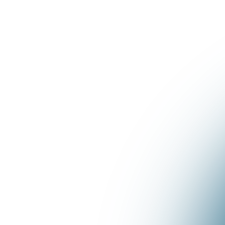
Masterclass:
100 Títulos
Chamativos Para Os
Posts
De:
R$ 197,00
Por: R$ 0,00
Vou te ensinar a usar uma ferramenta
poderosa que gera mais de 100 ideias de
títulos para posts de forma automática. Isso
vai facilitar a sua criação de conteúdo e te
ajudar a ter uma constância nas postagens.