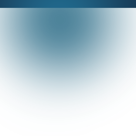
Centenas de
perfis pequenos e
médios
já estão tendo
resultados incríveis, olha só: