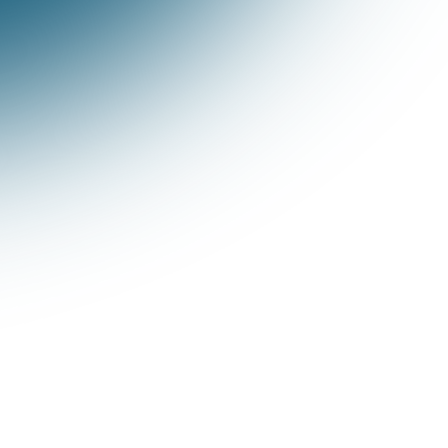
Tráfego orgânico X Tráfego pago;
Otimizando seu perfil para ter resultados;
Seu perfil estruturado na prática;
Definindo seu Público-alvo;
Objetivos;
Quais conteúdos patrocinar?;
Investimento;
Passo a passo: Insta Turbinado;
Entenda as Métricas;
Análise de resultados e otimização;
Resultado:
Seguidores todos os dias;
Audiência engajada;
Contatos enviando mensagens;
Mais acessos ao site;
Mais clientes e vendas;