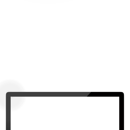
Resultados sustentáveis e reais
graças ao insta turbinado!
Chega de enrolação e de ficar refém das trends e
algoritmo.
QUERO TER RESULTADOS REAIS