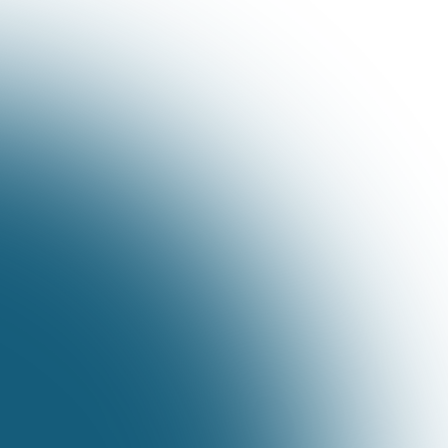
mercado, tem tudo o que você
precisa em um só lugar, para
fazer o seu instagram crescer e
vender através dele....
E é por isso, que ele é perfeito para você:
Método Tradicional
Posta de tudo e não tem retorno;
Não ensinam sobre anúncios (e aqui está a
virada de milhões);
Não estrutura o seu instagram;
Sem metas e objetivos para alcançar;
Plano de ação? Nunca nem viu;
Métricas e análise de resultados é coisa de