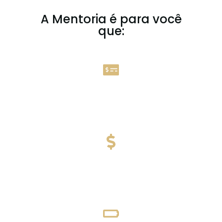
A Mentoria é para você
que:
Quer organizar as finanças, mas, não sabe
por onde começar;
Sente que gastar é uma tristeza, poupar é
uma surpresa e investir dá medo;